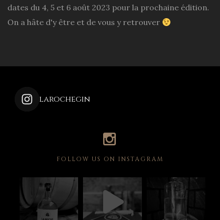
dates du 4, 5 et 6 août 2023 pour la prochaine édition.
On a hâte d'y être et de vous y retrouver
larochegin
FOLLOW US ON INSTAGRAM